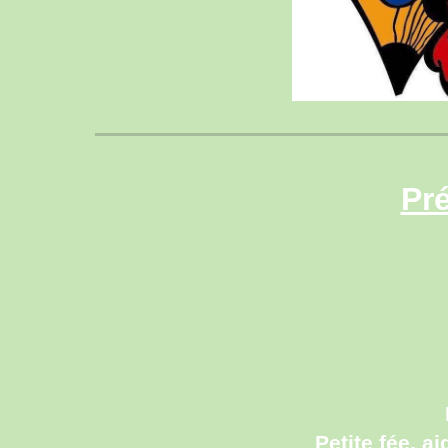
Pr
Petite fée, a