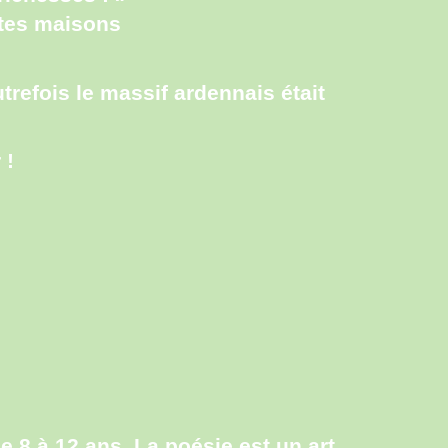
ites maisons
utrefois le massif ardennais était
 !
e 8 à 12 ans. La poésie est un art