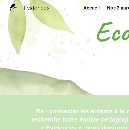
Évidences
Accueil
Nos 3 par
Sk
Eco
Re - connecter les enfants à la 
recherche notre équipe pédagogiq
« Evidences », nous donnons 