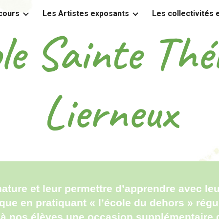
cours
Les Artistes exposants
Les collectivités
ip to main content
Skip to navigat
le Sainte Thé
Lierneux
nature et leur permettre d’apprendre avec leur
ue en pratiquant « l’école du dehors » régu
à nos élèves une occasion supplémentaire de