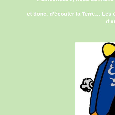
et donc, d’écouter la Terre… Les
d’a