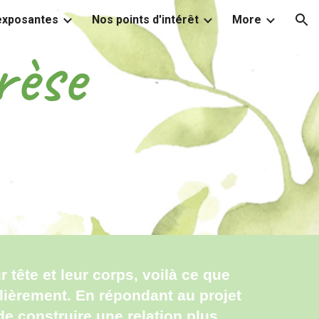
 exposantes
Nos points d'intérêt
More
ion
rèse
 tête et leur corps, voilà ce que
lièrement. En répondant au projet
 construire une relation plus