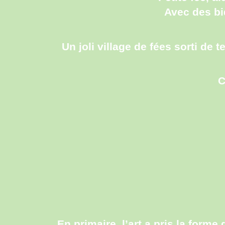
Avec des bi
Un joli village de fées sorti de 
C
En primaire, l’art a pris la form