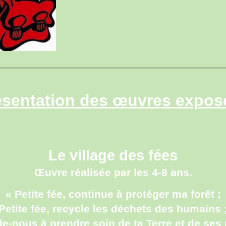
ésentation des œuvres expos
Le village des fées
Œuvre réalisée par les 4-8 ans.
« Petite fée, continue à protéger ma forêt ;
Petite fée, recycle les déchets des humains 
ide-nous à prendre soin de ta Terre et de ses