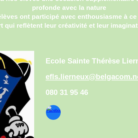
profonde avec la nature
 élèves ont participé avec enthousiasme à ce
rt qui reflètent leur créativité et leur imaginat
Ecole Sainte Thérèse Lie
efls.lierneux@belgacom.n
080 31 95 46