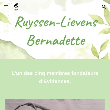
Skip to main content
Skip to navigation
Ruyssen-Lievens
Bernadette
L'un des
cinq
membres fondateurs
d'Evidences.