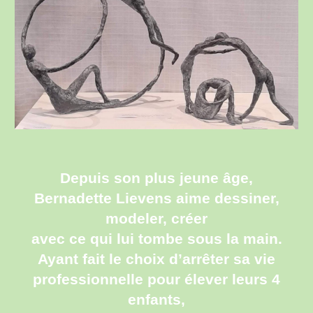
Depuis son plus jeune âge,
Bernadette Lievens aime dessiner,
modeler, créer
avec ce qui lui tombe sous la main.
Ayant fait le choix d’arrêter sa vie
professionnelle pour élever leurs 4
enfants,