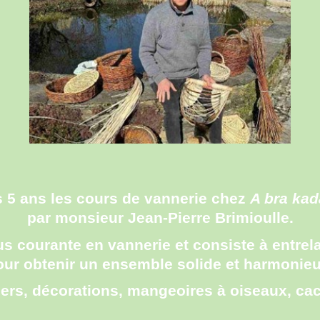
s 5 ans les cours de vannerie chez
A bra kad
par monsieur Jean-Pierre Brimioulle.
us courante en vannerie et consiste à entrel
our obtenir un ensemble solide et harmonieu
iers, décorations, mangeoires à oiseaux, cac