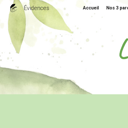
Évidences
Accueil
Nos 3 par
Sk
L