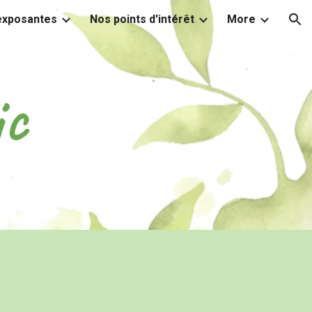
 exposantes
Nos points d'intérêt
More
ion
ic