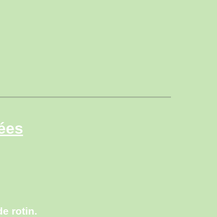
ées
e rotin.