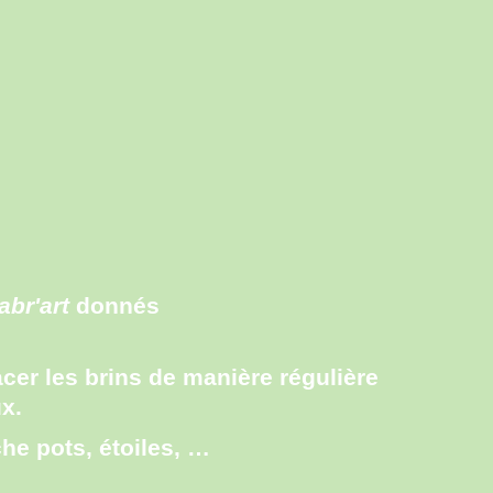
abr'art
donnés
acer les brins de manière régulière
x.
he pots, étoiles, …