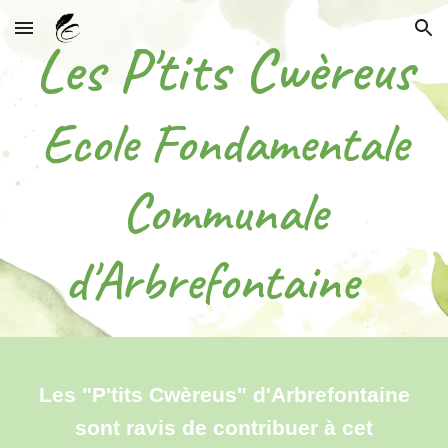
Skip to main content
Skip to navigation
Les
P'
tits
C
wèreus
Ecole Fondamentale
Communale
d'Arbrefontaine
Les "P'tits Cwèreus" d'Arbrefontaine
sont ravis de contribuer à cet