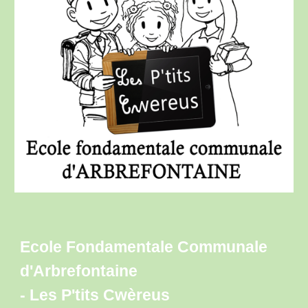
Ecole Fondamentale Communale
d'Arbrefontaine
- L
es P'tits Cwèreus