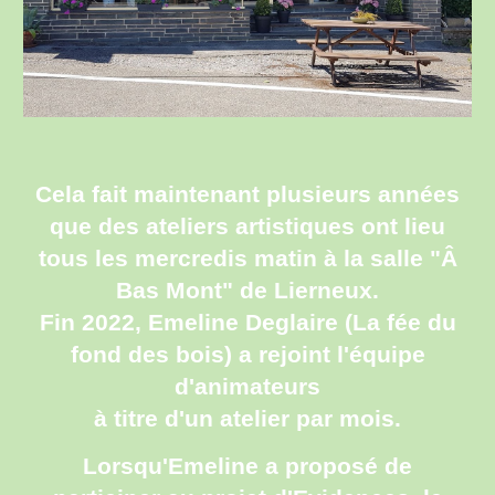
Cela fait maintenant plusieurs années
que des ateliers artistiques ont lieu
tous les mercredis matin à la salle "Â
Bas Mont" de Lierneux.
Fin 2022, Emeline Deglaire (La fée du
fond des bois) a rejoint l'équipe
d'animateurs
à titre d'un atelier par mois.
Lorsqu'Emeline
a proposé de