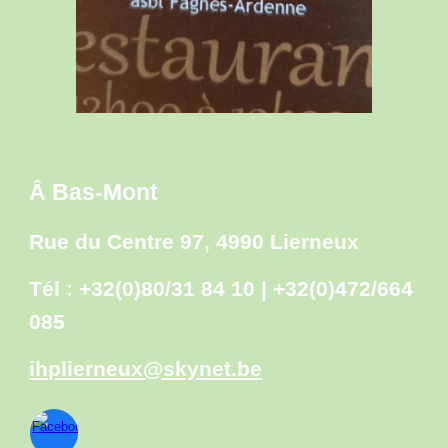
Â Bas-Mont
Rue du Centre 97, 4990 Lierneux
Tél : +32(0)80/31 84 10 | +32(0)472/664
085
ihplierneux@skynet.be