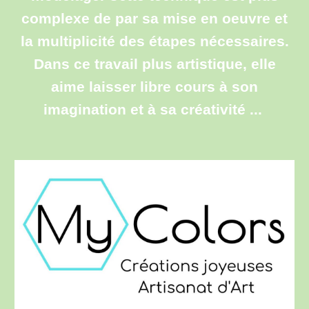
complexe de par sa mise en oeuvre et
la multiplicité des étapes nécessaires.
Dans ce travail plus artistique, elle
aime laisser libre cours à son
imagination et à sa créativité ...