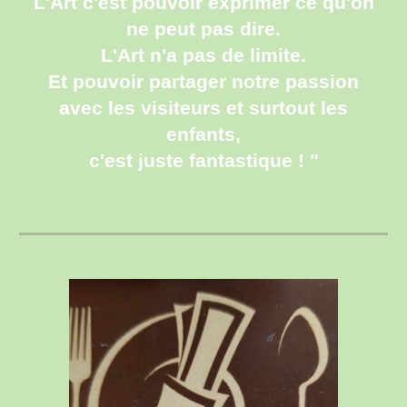
L'Art c'est pouvoir exprimer ce qu'on
ne peut pas dire.
L'Art n'a pas de limite.
Et pouvoir partager notre passion
avec les visiteurs et surtout les
enfants,
c'est juste fantastique ! "