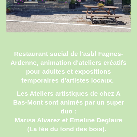
Restaurant social de l'asbl Fagnes-
Ardenne, animation d'ateliers créatifs
pour adultes et expositions
temporaires d'artistes locaux.
Les Ateliers artistiques de chez A
Bas-Mont sont animés par un super
duo :
Marisa Alvarez et Emeline Deglaire
(La fée du fond des bois).