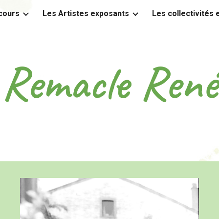
cours
Les Artistes exposants
Les collectivités
ip to main content
Skip to navigat
Remacle René